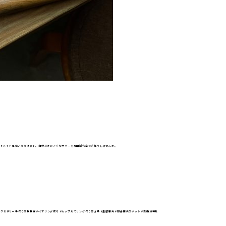
ンドメイド体験いただけます。自分だけのアクセサリーを坂田制作室で手作りしませんか。
アクセサリー手作り体験教室 #ペアリング作り #カップルでリング作り岡山県 #倉敷観光 #岡山観光スポット #吉備津神社