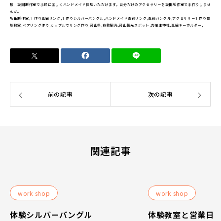
敷 坂田制作室で手軽に楽しくハンドメイド体験いただけます。自分だけのアクセサリーを坂田制作室で手作りしませ
んか。
坂田制作室,手作り真鍮リング,手作りシルバーバングル,ハンドメイド真鍮リング,真鍮バングル,アクセサリー手作り体
験教室,ペアリング作り,カップルでリング作り,岡山県,倉敷観光,岡山観光スポット,吉備津神社,真鍮キーホルダー,
前の記事
次の記事
関連記事
work shop
work shop
体験シルバーバングル
体験教室と営業日