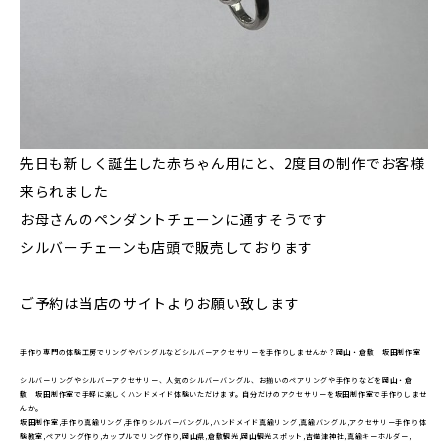
先日も新しく誕生した赤ちゃん用にと、2度目の制作でお客様
来られました
お母さんのペンダントチェーンに通すそうです
シルバーチェーンも店頭で販売しております
ご予約は当店のサイトよりお願い致します
手作り専門の体験工房でリングやバングルなどシルバーアクセサリーを手作りしませんか？岡山・倉敷 坂田制作室
シルバーリングやシルバーアクセサリー、人気のシルバーバングル、お揃いのペアリングや手作りなどを岡山・倉
敷 坂田制作室で手軽に楽しくハンドメイド体験いただけます。自分だけのアクセサリーを坂田制作室で手作りしませ
んか。
坂田制作室,手作り真鍮リング,手作りシルバーバングル,ハンドメイド真鍮リング,真鍮バングル,アクセサリー手作り体
験教室,ペアリング作り,カップルでリング作り,岡山県,倉敷観光,岡山観光スポット,吉備津神社,真鍮キーホルダー,