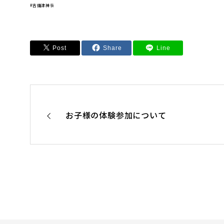
#吉備津神社
Post
Share
Line
お子様の体験参加について