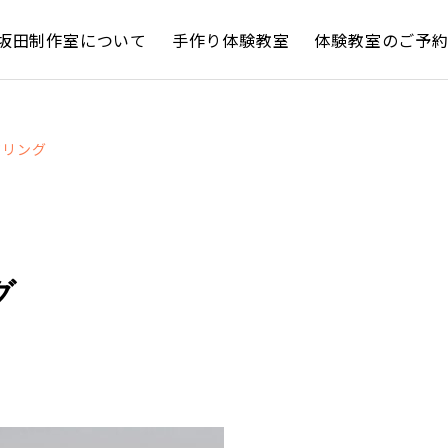
坂田制作室について
手作り体験教室
体験教室のご予
ジリング
グ