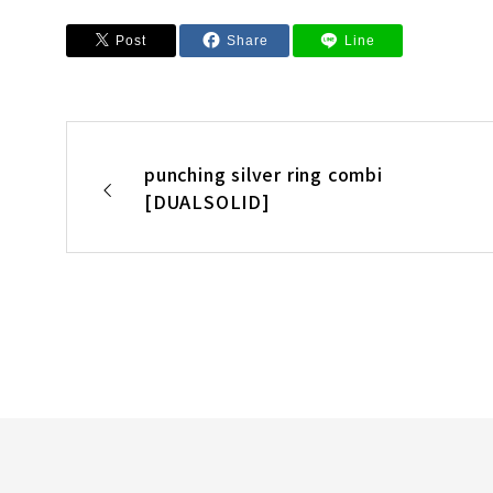
Post
Share
Line
punching silver ring combi
[DUALSOLID]